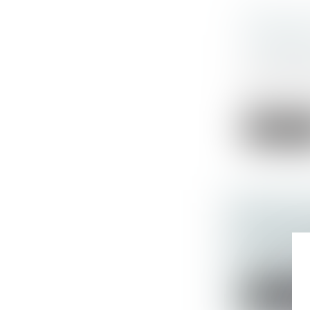
RÉDUCTI
NUMÉRIQU
LA NOUVE
Actualités a
Le 15 novem
148...
Lire la su
ETAT CIV
SE VOIR 
Actualités a
Le 6 décembr
Lire la su