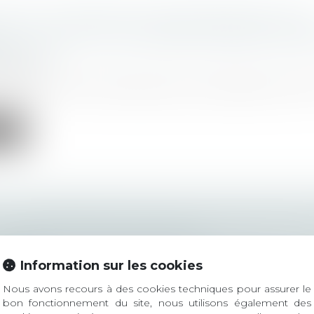
ON DE L’EMPREINTE ENVIRONNEMENTALE D
E : CE QU’IL FAUT ESSENTIELLEMENT RETE
LLE LOI
ltajuris
bre dernier a été marqué par la promulgation de la lo
ite
IL : LES ENFANTS NÉS SANS VIE PEUVENT D
DONNER UN NOM DE FAMILLE !
ltajuris
Information sur les cookies
e 2021, la loi n° 2021-1576 est venue compléter l’article 
Nous avons recours à des cookies techniques pour assurer le
ite
bon fonctionnement du site, nous utilisons également des