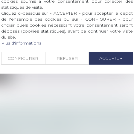
cookies soumis à votre consentement pour collecter des
statistiques de visite.
Cliquez ci-dessous sur « ACCEPTER » pour accepter le dépôt
de l'ensemble des cookies ou sur « CONFIGURER » pour
choisir quels cookies nécessitant votre consentement seront
déposés (cookies statistiques), avant de continuer votre visite
ION D’UNE CONVENTION D’HONORAIRES EN
du site.
ET SON CLIENT POUR ABUS DE DÉPENDANC
Plus d'informations
IQUE
ltajuris
ACCEPTER
CONFIGURER
REFUSER
2021, n° 20-10096 Parmi les consécrations notables de la 
ite
LICATION DE LA PROCÉDURE DE RÉCUSATI
POUR CAUSE DE SUSPICION LÉGITIME DEVAN
ITÉ DE LA CONCURRENCE