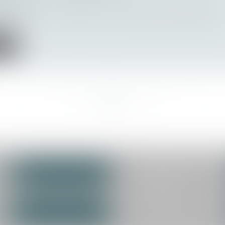
ltajuris
embre 2021, n° 20-18672, n° 20-18302 Le développemen
in...
ite
<<
<
...
19
20
21
22
23
24
25
...
>
>>
CABINET SECONDAIRE
NOUS CONTACTER
LA FLÈCHE
25 rue de l
Dauversière
72200 LA FLÈCHE
NOUS LOCALISER