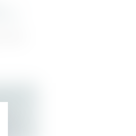
U
NIR DE
i n° 2021-
ÉSORMAIS
79-1 al...