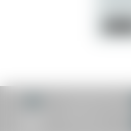
Actualités a
2e, 30 sept
contempora
Lire la su
HAUTEMAINE AVOCATS
1 boulevard Georges
Méliès
72000 LE MANS
Tél :
02 43 87 03 00