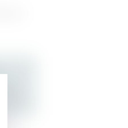
0, juillet
:
 pas...