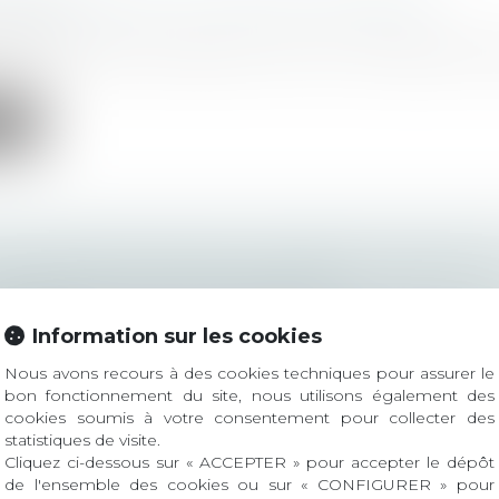
R (PROCHE) DE LA COUR DE CASSATION
ltajuris
la commission de réflexion de la Cour de cassation 203
ite
NFORMATIQUE DANS UN CABINET D’AVOCATS 
CATION DE CAUSE ÉTRANGÈRE
ltajuris
Information sur les cookies
juin 2021, n°20-10522 La notion de « cause étrangère » n’a
Nous avons recours à des cookies techniques pour assurer le
ite
bon fonctionnement du site, nous utilisons également des
cookies soumis à votre consentement pour collecter des
statistiques de visite.
Cliquez ci-dessous sur « ACCEPTER » pour accepter le dépôt
de l'ensemble des cookies ou sur « CONFIGURER » pour