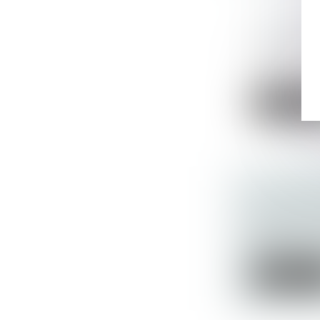
LA LETTR
Actualités a
Sommaire 
CONTRÔLE E
Lire la su
LA LETTR
Actualités a
Sommaire 
RUPTURE D
Lire la su