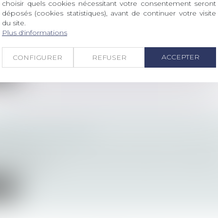
choisir quels cookies nécessitant votre consentement seront
déposés (cookies statistiques), avant de continuer votre visite
E DU CERCLE N°64
du site.
ltajuris
Plus d'informations
: DIVORCE LIBÉRALITÉ RUPTURE DU CONTRAT DE TRA
T CONTE...
ACCEPTER
CONFIGURER
REFUSER
ite
E DU CERCLE N°63
ltajuris
: SÛRETÉS MARIAGE ACCIDENT, MALADIE ET MATERNI
U CONTRAT...
ite