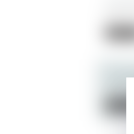
LE FUTU
Actualités a
Rapport de 
2...
Lire la su
PANNE I
QUALIFI
Actualités a
civ. 2e, 10 
Lire la su