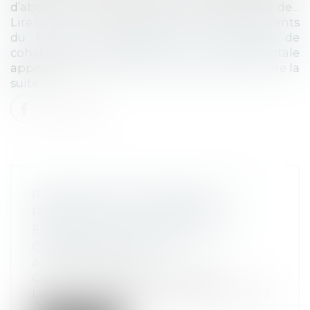
d’abord du fait d’autrui puisque c’est le fait de…
Lire la suite ›
The post
Responsabilité des parents
du fait de leurs enfants : la condition de
cohabitation absorbée par l’autorité parentale
appeared first on
ALTA-JURIS International
.
Lire la
suite
PRÉCISIONS CONCERNANT LA
RENONCIATION AU DROIT
EXCLUSIF SUR LE BAIL PAR LE
CONJOINT SURVIVANT
Actualités altajuris
Civ. 3e, 4 juillet 2024, n°22-24. 856
Longtemps considéré comme le « parent...