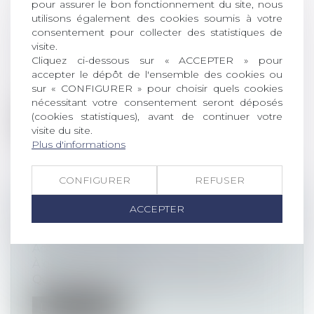
pour assurer le bon fonctionnement du site, nous
CONDITION DE COHABITATION
utilisons également des cookies soumis à votre
ABSORBÉE PAR L’AUTORITÉ
consentement pour collecter des statistiques de
PARENTALE
visite.
Cliquez ci-dessous sur « ACCEPTER » pour
Actualités altajuris
accepter le dépôt de l'ensemble des cookies ou
Cass., ass. plén., 28 juin 2024, n° 22-84.760
sur « CONFIGURER » pour choisir quels cookies
La responsabilité des parents...
nécessitant votre consentement seront déposés
(cookies statistiques), avant de continuer votre
Lire la suite
visite du site.
Plus d'informations
CONFIGURER
REFUSER
ACCEPTER
LA PROTECTION SOCIALE DE
L’AVOCAT EN 2024
Actualités altajuris
À quels risques est confronté l’avocat ?
Quelles en sont les conséquences ? L...
Lire la suite