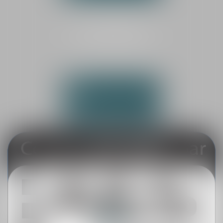
CABINET SECONDAIRE
LA FLÈCHE
25 rue de la Dauversière
72200 LA FLÈCHE
Tél :
02 43 45 69 18
NOUS CONTACTER
NOUS LOCALISER