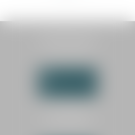
HAUTEMAINE AVOCATS
1 boulevard Georges Méliès
72000 LE MANS
Tél :
02 43 87 03 00
NOUS CONTACTER
NOUS LOCALISER
CABINET SECONDAIRE
LA FLÈCHE
25 rue de la Dauversière
72200 LA FLÈCHE