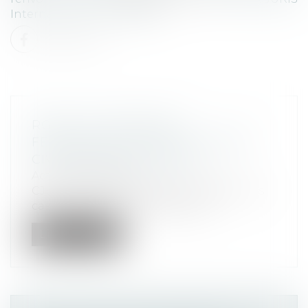
International
.
Lire la suite
RGPD ET TRANSPORT
FERROVIAIRE : VERS LA FIN DES
CIVILITÉS OBLIGATOIRES
Actualités altajuris
CJUE, 9 janvier 2025, affaire C-394/23 Les
cases « Madame » et « Monsieur »...
Lire la suite