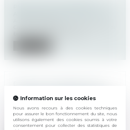
PMA, COUPLE DE FEMMES ET
ADOPTION : NON-RENVOI DE QPC
Actualités altajuris
Civ. 1ere, 4 octobre 2024, n°24-12.533 La loi
bioéthique du 2 août 2021 a p...
Lire la suite
DIRECTIVE EUROPÉENNE (UE)
2024/2853 : UN NOUVEAU CADRE
Information sur les cookies
POUR LA RESPONSABILITÉ DU FAIT
DES PRODUITS DÉFECTUEUX
Nous avons recours à des cookies techniques
Actualités altajuris
pour assurer le bon fonctionnement du site, nous
À l’aube de son quarantième anniversaire,
utilisons également des cookies soumis à votre
la directive européenne du 25 juill...
consentement pour collecter des statistiques de