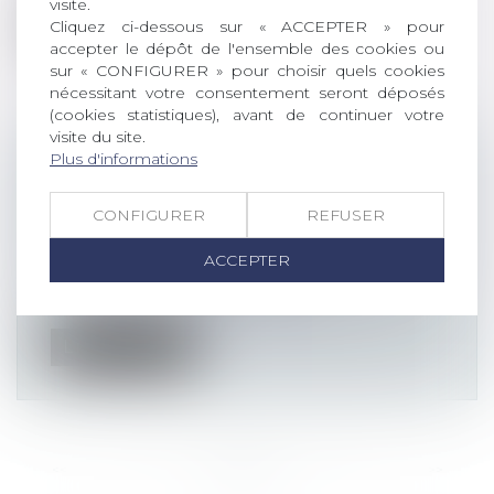
visite.
Cliquez ci-dessous sur « ACCEPTER » pour
Lire la suite
accepter le dépôt de l'ensemble des cookies ou
sur « CONFIGURER » pour choisir quels cookies
nécessitant votre consentement seront déposés
(cookies statistiques), avant de continuer votre
visite du site.
Plus d'informations
SAS ET LIBERTÉ CONTRACTUELLE :
VARIATIONS AUTOUR DE LA
CONFIGURER
REFUSER
MAJORITÉ
Actualités altajuris
ACCEPTER
Ass. plén., 15 novembre 2024, n° 23-16.670
Depuis qu’elle a été instituée,...
Lire la suite
<<
<
...
8
9
10
11
12
13
14
...
>
>>