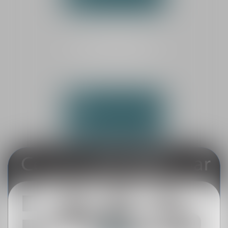
NOUS LOCALISER
CABINET SECONDAIRE
LA FLÈCHE
25 rue de la Dauversière
72200 LA FLÈCHE
Tél :
02 43 45 69 18
NOUS CONTACTER
NOUS LOCALISER