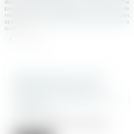
des années sur la dangerosité…
Lire la suite ›
The
post
Justice pour le vivant : l’État contraint de
revoir les protocoles d’évaluation des pesticides
appeared first on
ALTA-JURIS International
.
Lire la
suite
PROPOSITION DE LOI VISANT À
RÉFORMER LE RÉGIME DE LA
RESPONSABILITÉ CIVILE ET À
AMÉLIORER L’INDEMNISATION DES
VICTIMES
Actualités altajuris
La récente proposition de loi visant à
réformer le régime de la responsabilit...