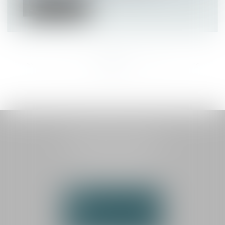
Lire la suite
<<
<
...
4
5
6
7
8
9
10
...
>
>>
HAUTEMAINE AVOCATS
1 boulevard Georges Méliès
72000 LE MANS
Tél :
02 43 87 03 00
NOUS CONTACTER