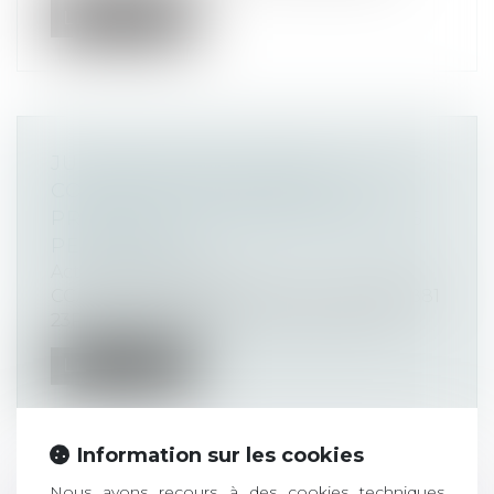
Lire la suite
JUSTICE POUR LE VIVANT : L’ÉTAT
CONTRAINT DE REVOIR LES
PROTOCOLES D’ÉVALUATION DES
PESTICIDES
Actualités altajuris
CCA Paris, 3 septembre 2025, n° 23PA03881
23PA03883 23PA03895 Après l’aband...
Lire la suite
Information sur les cookies
Nous avons recours à des cookies techniques