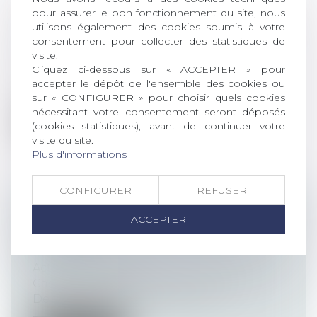
DEVOIR D’INFORMATION
pour assurer le bon fonctionnement du site, nous
utilisons également des cookies soumis à votre
PRÉCONTRACTUELLE : LA COUR DE
consentement pour collecter des statistiques de
CASSATION RESSERRE L’ÉTAU
visite.
Actualités altajuris
Cliquez ci-dessous sur « ACCEPTER » pour
Cass. com., 14 mai 2025, n° 23-17.948 Issu
accepter le dépôt de l'ensemble des cookies ou
de la réforme du droit des contr...
sur « CONFIGURER » pour choisir quels cookies
nécessitant votre consentement seront déposés
Lire la suite
(cookies statistiques), avant de continuer votre
visite du site.
Plus d'informations
CONFIGURER
REFUSER
DROIT DE LA PREUVE ET
ACCEPTER
PROTECTION DU SECRET DES
AFFAIRES
Actualités altajuris
Cass. com., 5 février 2025, n° 23-10.953
Depuis la loi du 30 juillet 2018,...