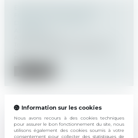
EXCEPTIONS EN VUE DE LA
FOUILLE DE TEXTES ET DE
DONNÉES : L’ÉCLAIRAGE
ALLEMAND
Actualités altajuris
Tribunal de Hambourg, 27 septembre
2024, n°310 O 227/23 ChatGPT, Gemini,
Da...
Lire la suite
Information sur les cookies
SECRET DES CONSULTATIONS
Nous avons recours à des cookies techniques
JURIDIQUES : UN PAS EN AVANT,
pour assurer le bon fonctionnement du site, nous
DEUX PAS EN ARRIÈRE…
utilisons également des cookies soumis à votre
Actualités altajuris
consentement pour collecter des statistiques de