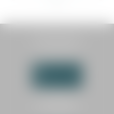
<<
<
...
9
10
11
12
13
14
15
...
>
>>
HAUTEMAINE AVOCATS
1 boulevard Georges Méliès
72000 LE MANS
Tél :
02 43 87 03 00
NOUS CONTACTER
NOUS LOCALISER
CABINET SECONDAIRE
LA FLÈCHE
25 rue de la Dauversière