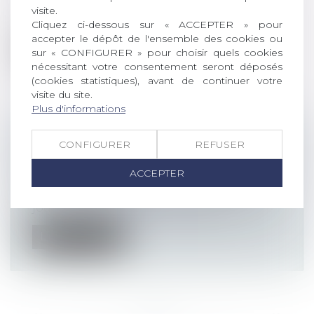
Cass. crim., 24 septembre 2024, n° 23-
visite.
84.244 Il y a quelques mois, la consé...
Cliquez ci-dessous sur « ACCEPTER » pour
accepter le dépôt de l'ensemble des cookies ou
Lire la suite
sur « CONFIGURER » pour choisir quels cookies
nécessitant votre consentement seront déposés
(cookies statistiques), avant de continuer votre
visite du site.
Plus d'informations
APPLICATIONS MOBILES : LA CNIL
CONFIGURER
REFUSER
PUBLIE UNE RECOMMANDATION
ACCEPTER
Actualités altajuris
3h30 : c’est le temps que passent chaque
jour, en moyenne, les utilisateurs s...
Lire la suite