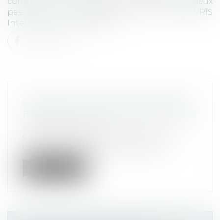
consultations juridiques : un pas en avant, deux
pas en arrière…
appeared first on
ALTA-JURIS
International
.
Lire la suite
CONTESTATION DES HONORAIRES
D’AVOCAT : PROCÉDURE ET DÉLAIS
Actualités altajuris
Civ. 2e, 24 octobre 2024, n°22-18.471 La
contestation des honoraires d’un a...
Lire la suite