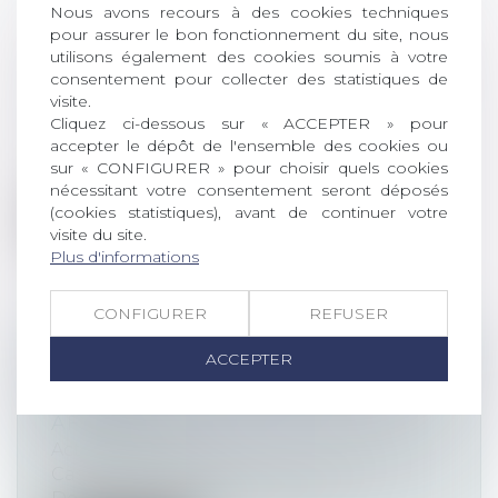
Nous avons recours à des cookies techniques
pour assurer le bon fonctionnement du site, nous
DEVOIR D’INFORMATION
utilisons également des cookies soumis à votre
PRÉCONTRACTUELLE : LA COUR DE
consentement pour collecter des statistiques de
CASSATION RESSERRE L’ÉTAU
visite.
Cliquez ci-dessous sur « ACCEPTER » pour
Actualités altajuris
accepter le dépôt de l'ensemble des cookies ou
Cass. com., 14 mai 2025, n° 23-17.948 Issu
sur « CONFIGURER » pour choisir quels cookies
de la réforme du droit des contr...
nécessitant votre consentement seront déposés
(cookies statistiques), avant de continuer votre
Lire la suite
visite du site.
Plus d'informations
CONFIGURER
REFUSER
ACCEPTER
DROIT DE LA PREUVE ET
PROTECTION DU SECRET DES
AFFAIRES
Actualités altajuris
Cass. com., 5 février 2025, n° 23-10.953