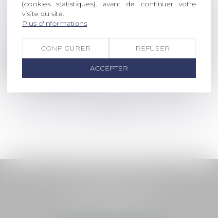
(cookies statistiques), avant de continuer votre
LA LETTRE DU CERCLE N°58
visite du site.
Actualités altajuris
Plus d'informations
Désolé, vous n’avez pas accès à cette
ressource. Merci de vous enregistrer....
CONFIGURER
REFUSER
Lire la suite
ACCEPTER
<<
<
...
28
29
30
31
32
33
34
...
>
>>
HAUTEMAINE AVOCATS
1 boulevard Georges Méliès
72000 LE MANS