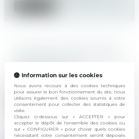
Lire la suite
CRÉATION D’UN CHAPITRE DÉDIÉ
AUX SOCIÉTÉS COTÉES AU SEIN DU
CODE DE COMMERCE
Actualités altajuris
Information sur les cookies
Au premier janvier, notre Code de
commerce s’est (encore) épaissi. Il
Nous avons recours à des cookies techniques
compte...
pour assurer le bon fonctionnement du site, nous
utilisons également des cookies soumis à votre
Lire la suite
consentement pour collecter des statistiques de
visite.
Cliquez ci-dessous sur « ACCEPTER » pour
accepter le dépôt de l'ensemble des cookies ou
sur « CONFIGURER » pour choisir quels cookies
nécessitant votre consentement seront déposés