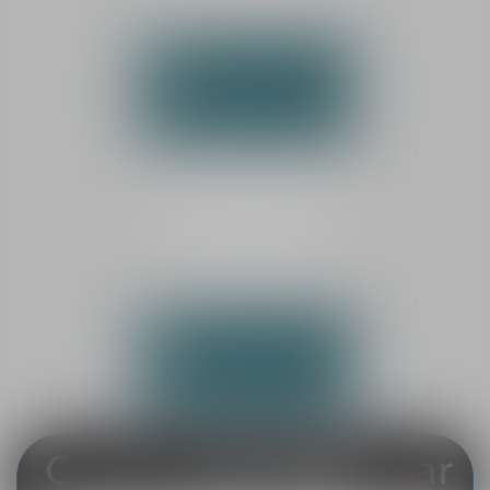
Tél :
02 43 87 03 00
NOUS CONTACTER
NOUS LOCALISER
CABINET SECONDAIRE
LA FLÈCHE
25 rue de la Dauversière
72200 LA FLÈCHE
Tél :
02 43 45 69 18
NOUS CONTACTER
NOUS LOCALISER