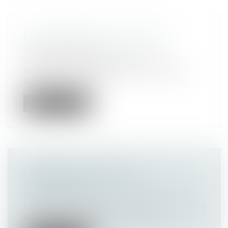
LA LETTRE DU CERCLE N°59
Actualités altajuris
Sommaire : PROCÉDURE CIVILE
RESPONSABILITÉ CONTRAT DE TRAVAIL
RUPTURE DU CONT...
Lire la suite
CONGRÈS ALTA-JURIS
INTERNATIONAL 2021 À NICE
Actualités altajuris
Le congrès annuel Alta-Juris International
aura lieu à Nice, du jeudi 30 sept...