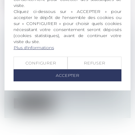
Lire la suite
visite.
Cliquez ci-dessous sur « ACCEPTER » pour
accepter le dépôt de l'ensemble des cookies ou
sur « CONFIGURER » pour choisir quels cookies
nécessitant votre consentement seront déposés
(cookies statistiques), avant de continuer votre
CONFIRMATION DE
visite du site.
L’INCONSTITUTIONNALITÉ DU
Plus d'informations
RECOURS GÉNÉRALISÉ ET IMPOSÉ
À LA VISIOCONFÉRENCE DEVANT
CONFIGURER
REFUSER
LES JURIDICTIONS PÉNALES
ACCEPTER
Actualités altajuris
Par une décision du 4 juin dernier, le
Conseil constitutionnel réitère une so...
Lire la suite