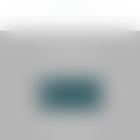
<<
<
...
23
24
25
26
27
28
29
...
>
>>
HAUTEMAINE AVOCATS
1 boulevard Georges Méliès
72000 LE MANS
Tél :
02 43 87 03 00
NOUS CONTACTER
NOUS LOCALISER
CABINET SECONDAIRE
LA FLÈCHE
25 rue de la Dauversière