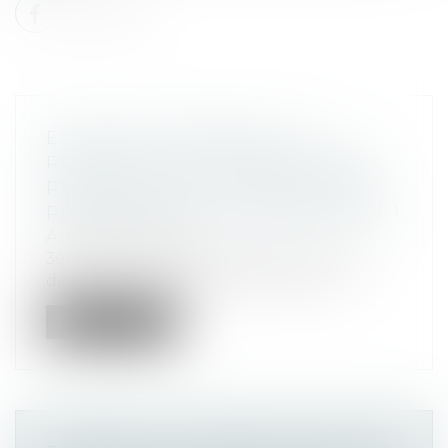
EXÉCUTION FORCÉE DE LA
PROMESSE UNILATÉRALE APRÈS
RÉTRACTATION DU PROMETTANT :
REVIREMENT DE JURISPRUDENCE !
Actualités altajuris
3ème, 23 juin 2021, n° 20-17554 Par une
décision remarquée du 23 juin 2021,...
Lire la suite