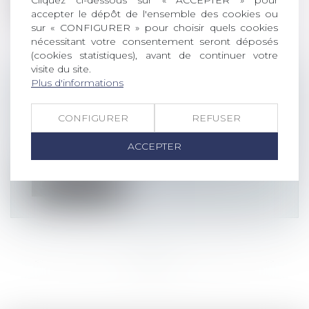
Cliquez ci-dessous sur « ACCEPTER » pour
Lire la suite
accepter le dépôt de l'ensemble des cookies ou
sur « CONFIGURER » pour choisir quels cookies
nécessitant votre consentement seront déposés
(cookies statistiques), avant de continuer votre
visite du site.
Plus d'informations
INDIVISION, NUS-PROPRIÉTAIRES
ET DROIT AU PARTAGE
CONFIGURER
REFUSER
Actualités altajuris
Civ. 1ère, 15 janvier 2025, n°22-24.672 « Nul
ACCEPTER
ne peut être contraint de dem...
Lire la suite
<<
<
...
6
7
8
9
10
11
12
...
>
>>