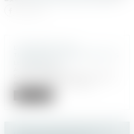
L’ADMISSIBILITÉ DES
TÉMOIGNAGES ANONYMISÉS DANS
LE PROCÈS CIVIL
Actualités altajuris
Soc., 19 mars 2025, n°23-19.154 Le droit de
la preuve connaît une mutation...
Lire la suite