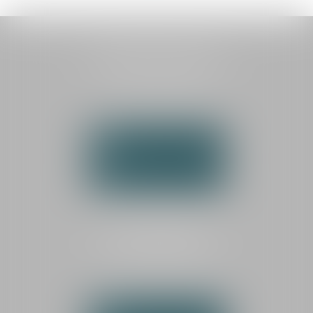
HAUTEMAINE AVOCATS
1 boulevard Georges Méliès
72000 LE MANS
Tél :
02 43 87 03 00
NOUS CONTACTER
NOUS LOCALISER
CABINET SECONDAIRE
LA FLÈCHE
25 rue de la Dauversière
72200 LA FLÈCHE
Tél :
02 43 45 69 18