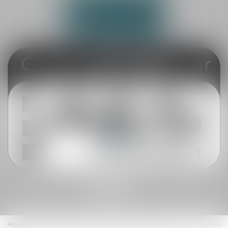
NOUS CONTACTER
NOUS LOCALISER
Accueil
Cabinet
Équipe
Expertises
Actus
Contact
Septeo Digital &