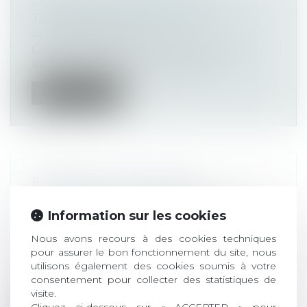
LE JUGE JUDICIAIRE FACE À LA
JUSTICE ECCLÉSIASTIQUE
Actualités altajuris
Cass. ass. plén., 4 avril 2025, n° 21-24.439
Peut-on demander au juge judic...
Lire la suite
ENTRÉE EN VIGUEUR DU
RÈGLEMENT (UE) 2025/327 RELATIF
Information sur les cookies
À L’ESPACE EUROPÉEN DES
DONNÉES DE SANTÉ
Nous avons recours à des cookies techniques
Actualités altajuris
pour assurer le bon fonctionnement du site, nous
Après plus de deux ans et demi de
utilisons également des cookies soumis à votre
consentement pour collecter des statistiques de
négociation, le texte (UE) 2025/327 relatif...
visite.